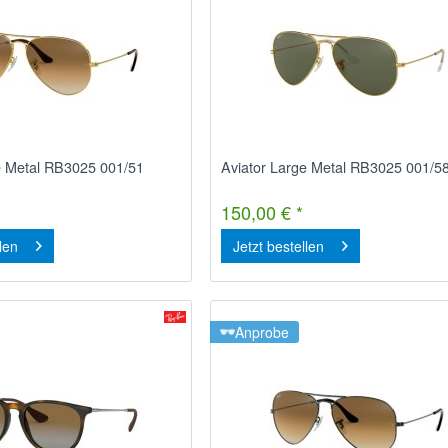
e Metal RB3025 001/51
Aviator Large Metal RB3025 001/5
150,00 € *
llen
Jetzt bestellen
Anprobe