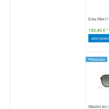
Erika RB417
130,40 € *
Jetzt beste
Anprobe
RB4253 601/