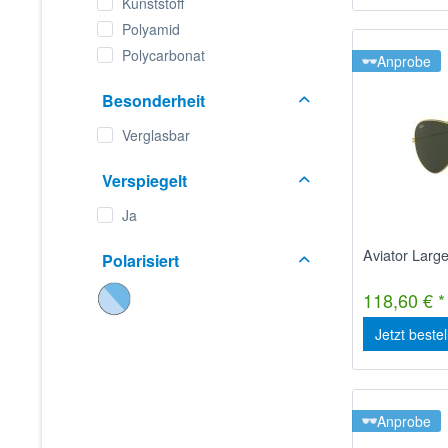
Kunststoff
Polyamid
Polycarbonat
Anprobe
Besonderheit
Verglasbar
Verspiegelt
Ja
Aviator Lar
Polarisiert
118,60 € *
Jetzt beste
Anprobe