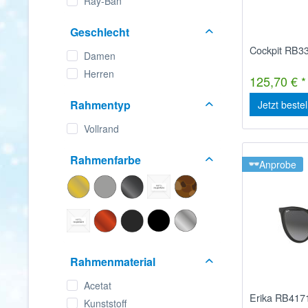
Ray-Ban
Geschlecht
Cockpit RB3
Damen
Herren
125,70 € *
Rahmentyp
Jetzt beste
Vollrand
Rahmenfarbe
Anprobe
Rahmenmaterial
Acetat
Erika RB417
Kunststoff