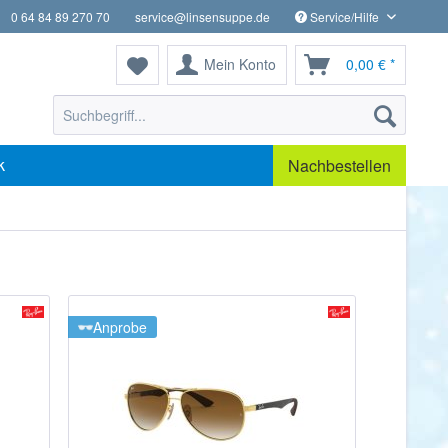
0 64 84 89 270 70
service@linsensuppe.de
Service/Hilfe
Mein Konto
0,00 € *
k
Nachbestellen
Anprobe