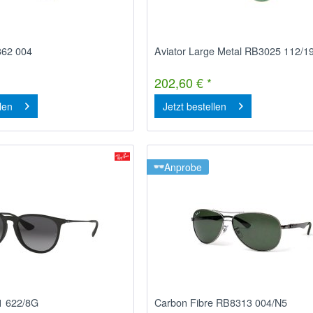
362 004
Aviator Large Metal RB3025 112/1
202,60 € *
llen
Jetzt bestellen
Anprobe
1 622/8G
Carbon Fibre RB8313 004/N5