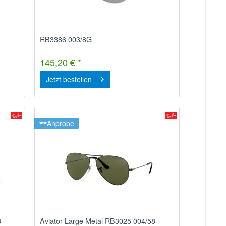
1
RB3386 003/8G
145,20 € *
Jetzt bestellen
Anprobe
8
Aviator Large Metal RB3025 004/58