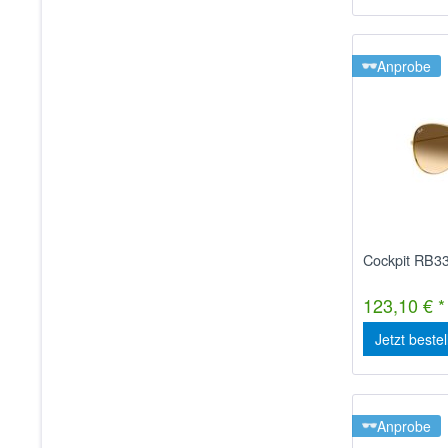
Anprobe
Cockpit RB3
123,10 € *
Jetzt beste
Anprobe