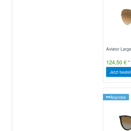
Aviator Larg
124,50 € *
Jetzt beste
Anprobe