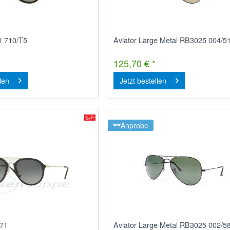
1 710/T5
Aviator Large Metal RB3025 004/5
125,70 € *
llen
Jetzt bestellen
Anprobe
71
Aviator Large Metal RB3025 002/5