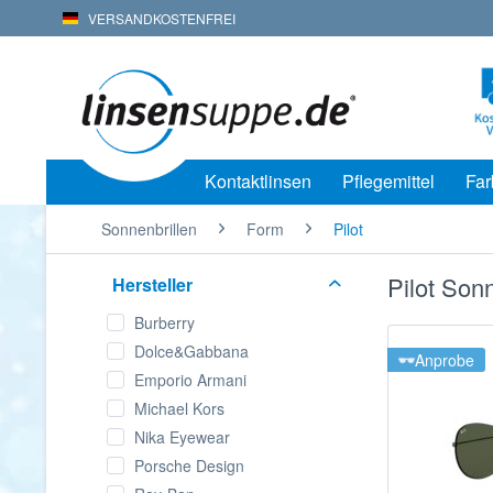
VERSANDKOSTENFREI
Kontaktlinsen
Pflegemittel
Far
Sonnenbrillen
Form
Pilot
Pilot Sonn
Hersteller
Burberry
Dolce&Gabbana
Anprobe
Emporio Armani
Michael Kors
Nika Eyewear
Porsche Design