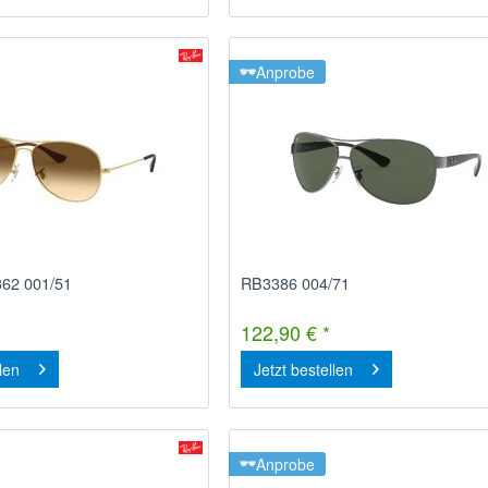
Anprobe
362 001/51
RB3386 004/71
122,90 € *
llen
Jetzt bestellen
Anprobe