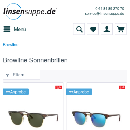
0 64 84 89 270 70
service@linsensuppe.de
Menü
Browline
Browline Sonnenbrillen
Filtern
Anprobe
Anprobe