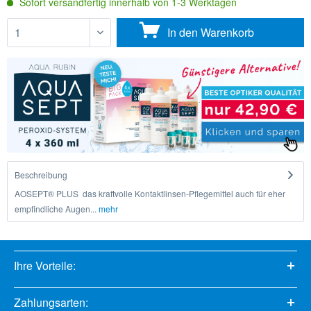
Sofort versandfertig innerhalb von 1-3 Werktagen
In den
Warenkorb
Beschreibung
AOSEPT® PLUS  das kraftvolle Kontaktlinsen-Pflegemittel auch für eher
empfindliche Augen...
mehr
Ihre Vorteile:
Zahlungsarten: