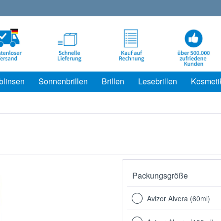
blinsen
Sonnenbrillen
Brillen
Lesebrillen
Kosmeti
Packungsgröße
Avizor Alvera (60ml)