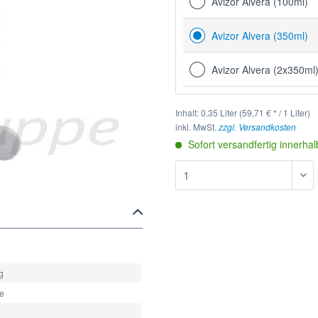
Avizor Alvera (100ml)
Avizor Alvera (350ml)
Avizor Alvera (2x350ml
Inhalt:
0.35 Liter (59,71 € * / 1 Liter)
inkl. MwSt.
zzgl. Versandkosten
Sofort versandfertig innerha
g
he