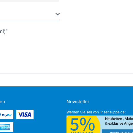
ml)"
en:
Newsletter
Werden Sie Teil von linsensuppe.de: