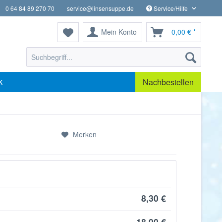
0 64 84 89 270 70
service@linsensuppe.de
Service/Hilfe
Mein Konto
0,00 € *
k
Nachbestellen
Merken
8,30 €
18,90 €