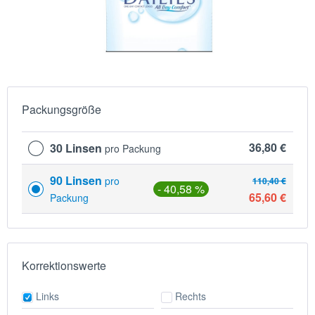
Packungsgröße
36,80 €
30 Linsen
pro Packung
90 Linsen
pro
110,40 €
- 40,58 %
65,60 €
Packung
Korrektionswerte
Links
Rechts