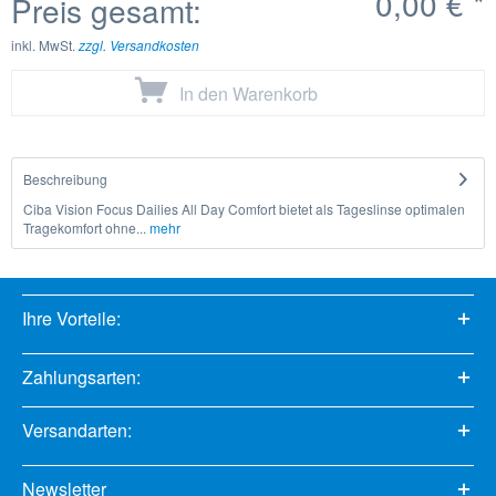
0,00 €
*
Preis gesamt:
inkl. MwSt.
zzgl. Versandkosten
In den
Warenkorb
Beschreibung
Ciba Vision Focus Dailies All Day Comfort bietet als Tageslinse optimalen
Tragekomfort ohne...
mehr
Ihre Vorteile:
Zahlungsarten:
Versandarten:
Newsletter