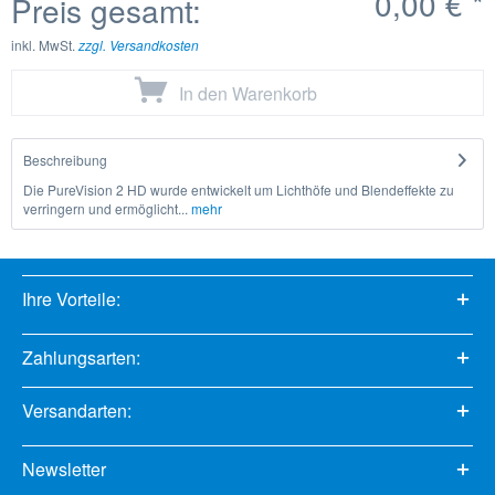
0,00 €
*
Preis gesamt:
inkl. MwSt.
zzgl. Versandkosten
In den
Warenkorb
Beschreibung
Die PureVision 2 HD wurde entwickelt um Lichthöfe und Blendeffekte zu
verringern und ermöglicht...
mehr
Ihre Vorteile:
Zahlungsarten:
Versandarten:
Newsletter