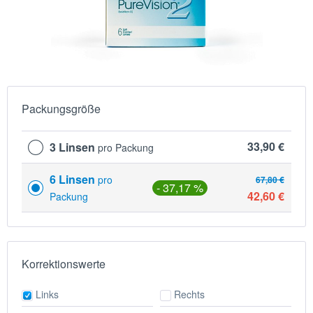
Packungsgröße
33,90 €
3 Linsen
pro Packung
6 Linsen
pro
67,80 €
- 37,17 %
42,60 €
Packung
Korrektionswerte
Links
Rechts