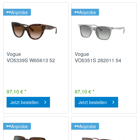
Anprobe
Anprobe
Vogue
Vogue
VO5339S W65613 52
VO5351S 282011 54
97,10 € *
97,10 € *
Jetzt bestellen
Jetzt bestellen
Anprobe
Anprobe