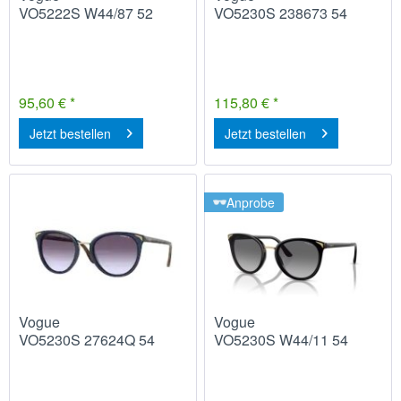
VO5222S W44/87 52
VO5230S 238673 54
95,60 € *
115,80 € *
Jetzt bestellen
Jetzt bestellen
Anprobe
Vogue
Vogue
VO5230S 27624Q 54
VO5230S W44/11 54