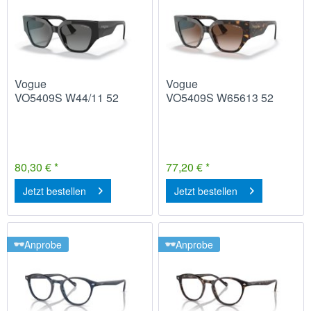
Vogue
Vogue
VO5409S W44/11 52
VO5409S W65613 52
80,30 € *
77,20 € *
Jetzt bestellen
Jetzt bestellen
Anprobe
Anprobe