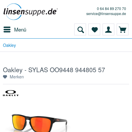
0 64 84 89 270 70
service@linsensuppe.de
Menü
Oakley
Oakley - SYLAS OO9448 944805 57
Merken