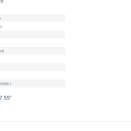
5"
e
rz
off
0068.1
7 55"