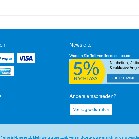
en:
Newsletter
Werden Sie Teil von linsensuppe.de:
n:
Anders entschieden?
Vertrag widerrufen
 Preise inkl. gesetzl. Mehrwertsteuer zzgl.
Versandkosten
, wenn nicht anders besch