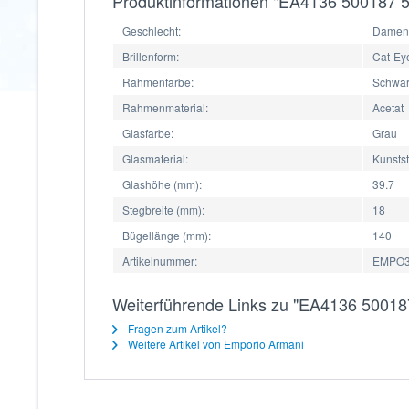
Produktinformationen "EA4136 500187 5
Geschlecht:
Damen
Brillenform:
Cat-Ey
Rahmenfarbe:
Schwa
Rahmenmaterial:
Acetat
Glasfarbe:
Grau
Glasmaterial:
Kunstst
Glashöhe (mm):
39.7
Stegbreite (mm):
18
Bügellänge (mm):
140
Artikelnummer:
EMPO3
Weiterführende Links zu "EA4136 50018
Fragen zum Artikel?
Weitere Artikel von Emporio Armani