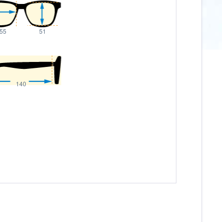
55
51
140