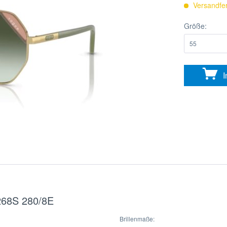
Versandfer
Größe:
I
268S 280/8E
Brillenmaße: