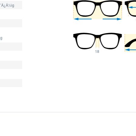
¯Â¿Â½ig
ng
18