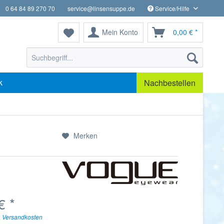
0 64 84 89 270 70
service@linsensuppe.de
Service/Hilfe
Mein Konto
0,00 € *
k
Nachbestellen
Merken
€ *
. Versandkosten