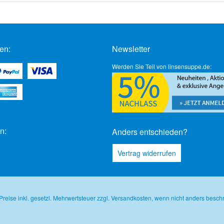
en:
Newsletter
Werden Sie Teil von linsensuppe.de:
n:
Anders entschieden?
Vertrag widerrufen
 Preise inkl. gesetzl. Mehrwertsteuer zzgl.
Versandkosten
, wenn nicht anders besch