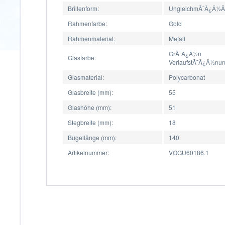
Brillenform:
UngleichmÃ¯Â¿Â½Ã
Rahmenfarbe:
Gold
Rahmenmaterial:
Metall
GrÃ¯Â¿Â½n
Glasfarbe:
VerlaufstÃ¯Â¿Â½nu
Glasmaterial:
Polycarbonat
Glasbreite (mm):
55
Glashöhe (mm):
51
Stegbreite (mm):
18
Bügellänge (mm):
140
Artikelnummer:
VOGU60186.1