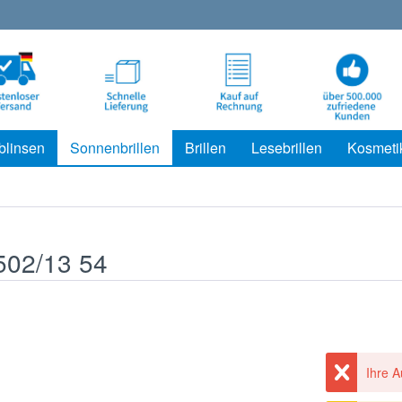
blinsen
Sonnenbrillen
Brillen
Lesebrillen
Kosmeti
502/13 54
Ihre A