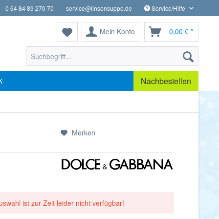
0 64 84 89 270 70
service@linsensuppe.de
Service/Hilfe
Mein Konto
0,00 € *
k
Nachbestellen
Merken
uswahl ist zur Zeit leider nicht verfügbar!