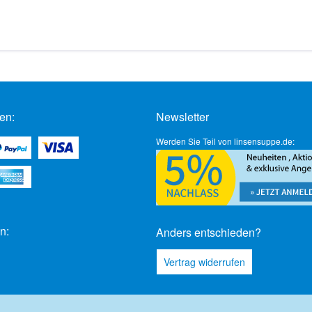
en:
Newsletter
Werden Sie Teil von linsensuppe.de:
n:
Anders entschieden?
Vertrag widerrufen