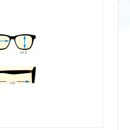
44.8
145