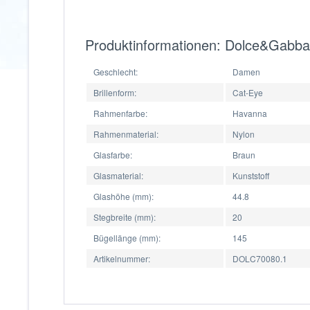
Produktinformationen: Dolce&Gabb
Geschlecht:
Damen
Brillenform:
Cat-Eye
Rahmenfarbe:
Havanna
Rahmenmaterial:
Nylon
Glasfarbe:
Braun
Glasmaterial:
Kunststoff
Glashöhe (mm):
44.8
Stegbreite (mm):
20
Bügellänge (mm):
145
Artikelnummer:
DOLC70080.1