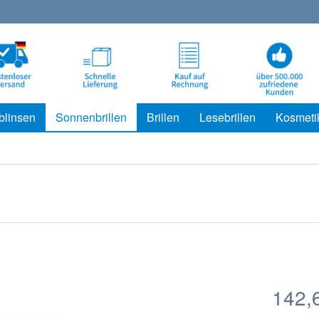
blinsen
Sonnenbrillen
Brillen
Lesebrillen
Kosmeti
142,6