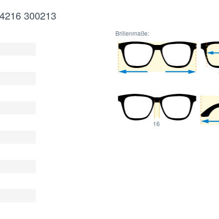
BE4216 300213
Brillenmaße:
16