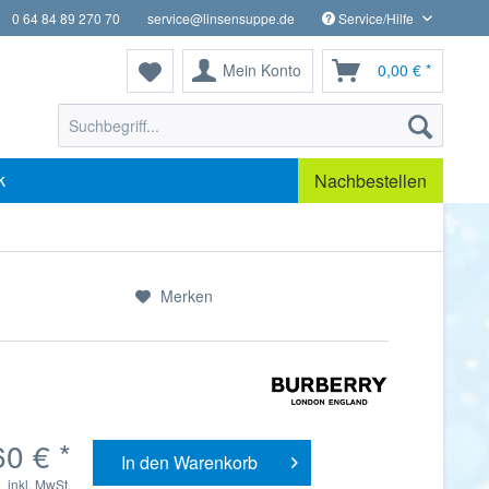
0 64 84 89 270 70
service@linsensuppe.de
Service/Hilfe
Mein Konto
0,00 € *
k
Nachbestellen
Merken
0 € *
In den
Warenkorb
inkl. MwSt.