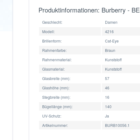
Produktinformationen: Burberry - 
Geschlecht:
Damen
Modell:
4216
Brillenform:
Cat-Eye
Rahmenfarbe:
Braun
Rahmenmaterial:
Kunststoff
Glasmaterial:
Kunststoff
Glasbreite (mm):
57
Glashöhe (mm):
46
Stegbreite (mm):
16
Bügellänge (mm):
140
UV-Schutz:
Ja
Artikelnummer:
BURB10056.1