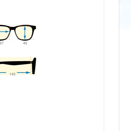
57
46
140