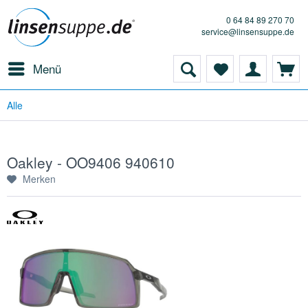
0 64 84 89 270 70
service@linsensuppe.de
Menü
Alle
Oakley - OO9406 940610
Merken