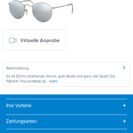
Virtuelle Anprobe
Beschreibung
Es ist Zeit für strahlende Sonne, gute Musik und ganz viel Spaß! Die
RB3447 Round Metal ist...
mehr
Ihre Vorteile:
Zahlungsarten: