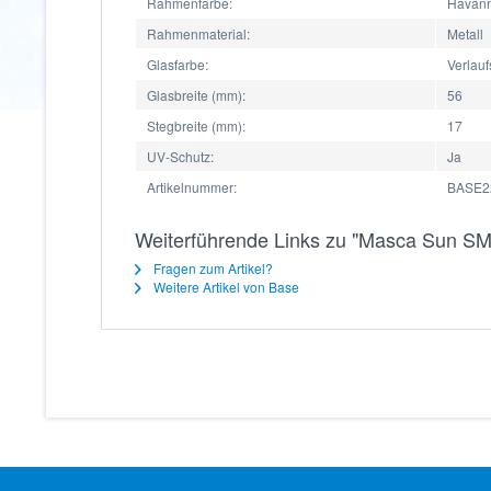
Rahmenfarbe:
Havan
Rahmenmaterial:
Metall
Glasfarbe:
Verlauf
Glasbreite (mm):
56
Stegbreite (mm):
17
UV-Schutz:
Ja
Artikelnummer:
BASE2
Weiterführende Links zu "Masca Sun S
Fragen zum Artikel?
Weitere Artikel von Base