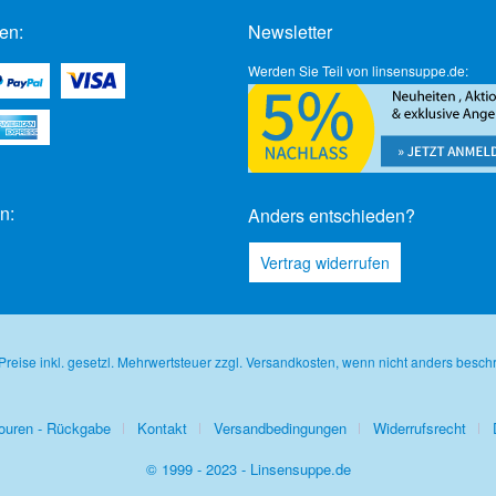
en:
Newsletter
Werden Sie Teil von linsensuppe.de:
n:
Anders entschieden?
Vertrag widerrufen
 Preise inkl. gesetzl. Mehrwertsteuer zzgl.
Versandkosten
, wenn nicht anders besch
ouren - Rückgabe
Kontakt
Versandbedingungen
Widerrufsrecht
© 1999 - 2023 - Linsensuppe.de