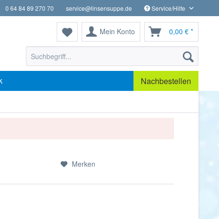
0 64 84 89 270 70
service@linsensuppe.de
Service/Hilfe
Mein Konto
0,00 € *
k
Nachbestellen
Merken