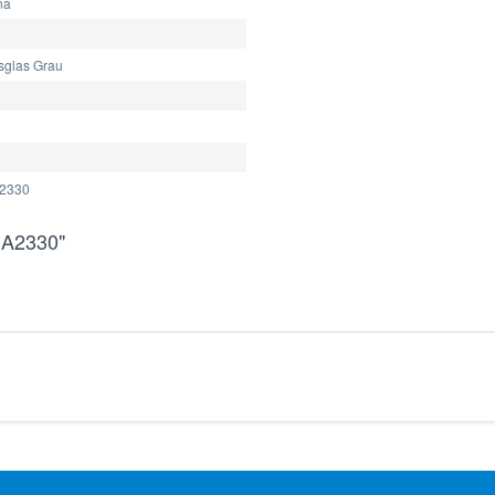
na
sglas Grau
2330
MA2330"