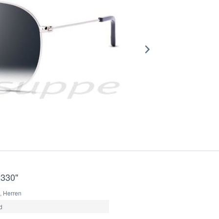
2330"
 Herren
d