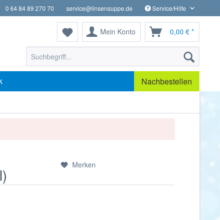
0 64 84 89 270 70
service@linsensuppe.de
Service/Hilfe
Mein Konto
0,00 € *
k
Nachbestellen
Merken
l)