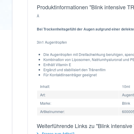
Produktinformationen "Blink intensive 
Â
Bei Trockenheitsgefühl der Augen aufgrund einer defekte
3in1 Augentropfen
Die Augentropfen mit Dreifachwirkung beruhigen, spen
Kombination von Liposomen, Natriumhyaluronat und P
Enthält Vitamin E
Ergänzt und stabilisiert den Tränenfilm
Für Kontaktlinsenträger geeignet
Inhalt:
10ml
Art:
Augent
Marke:
Blink
Artikelnummer:
60000
Weiterführende Links zu "Blink intensi
Fragen zum Artikel?