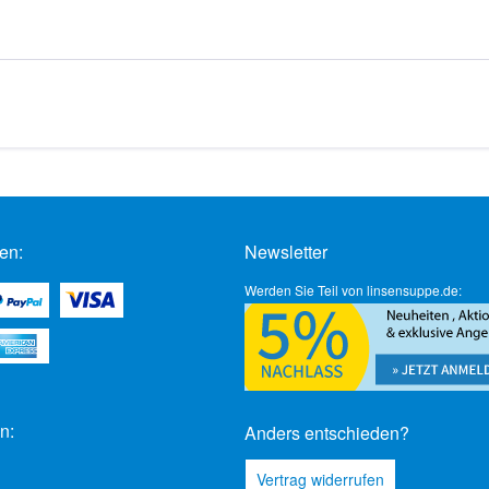
en:
Newsletter
Werden Sie Teil von linsensuppe.de:
n:
Anders entschieden?
Vertrag widerrufen