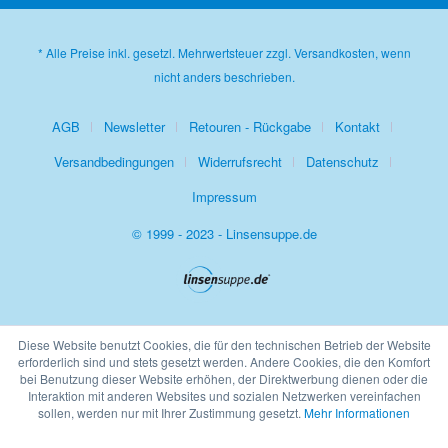
* Alle Preise inkl. gesetzl. Mehrwertsteuer zzgl.
Versandkosten
, wenn
nicht anders beschrieben.
AGB
Newsletter
Retouren - Rückgabe
Kontakt
Versandbedingungen
Widerrufsrecht
Datenschutz
Impressum
© 1999 - 2023 - Linsensuppe.de
Diese Website benutzt Cookies, die für den technischen Betrieb der Website
erforderlich sind und stets gesetzt werden. Andere Cookies, die den Komfort
bei Benutzung dieser Website erhöhen, der Direktwerbung dienen oder die
Interaktion mit anderen Websites und sozialen Netzwerken vereinfachen
sollen, werden nur mit Ihrer Zustimmung gesetzt.
Mehr Informationen