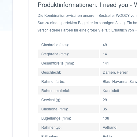
Produktinformationen: I need you -
Die Kombination zwischen unserem Bestseller WOODY vo
Sun zu einem perfekten Begleiter im sonnigen Alltag. Ein h
verschiedene Farben für eine große Vielfalt. Erhältlich von + 
Glasbreite (mm):
49
Stegbreite (mm):
14
Gesamtbreite (mm):
141
Geschlecht:
Damen, Herren
Rahmenfarbe:
Blau, Havanna, Sch
Rahmenmaterial:
Kunststoff
Gewicht (g):
29
Glashöhe (mm):
35
Bügellänge (mm):
138
Rahmentyp:
Vollrand
Brillenform:
Eckig