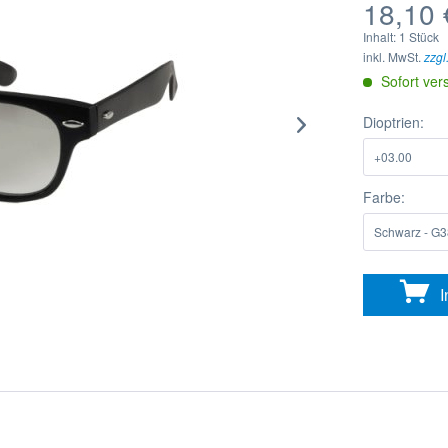
18,10 
Inhalt:
1 Stück
inkl. MwSt.
zzgl
Sofort ver
Dioptrien:
Farbe:
I