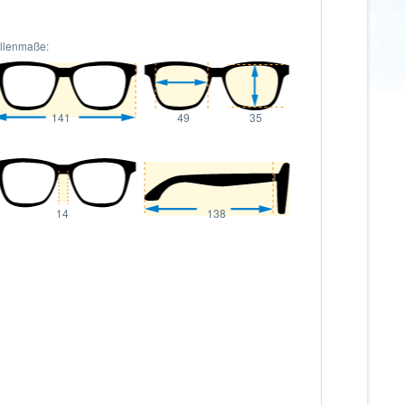
illenmaße:
141
49
35
14
138