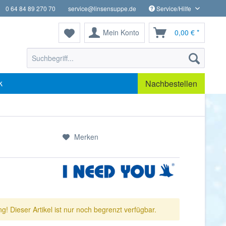
0 64 84 89 270 70
service@linsensuppe.de
Service/Hilfe
Mein Konto
0,00 € *
k
Nachbestellen
Merken
g! Dieser Artikel ist nur noch begrenzt verfügbar.