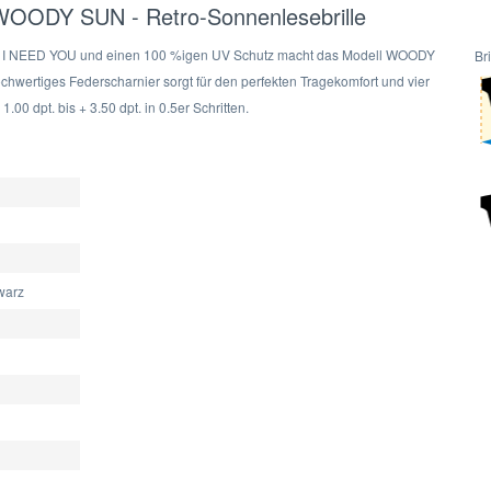
 WOODY SUN - Retro-Sonnenlesebrille
n I NEED YOU und einen 100 %igen UV Schutz macht das Modell WOODY
Br
ochwertiges Federscharnier sorgt für den perfekten Tragekomfort und vier
1.00 dpt. bis + 3.50 dpt. in 0.5er Schritten.
warz