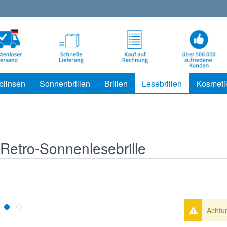
blinsen
Sonnenbrillen
Brillen
Lesebrillen
Kosmeti
Retro-Sonnenlesebrille
Achtun