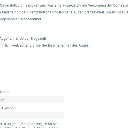
 Sauerstoffdurchlässigkeit aus, was eine ausgezeichnete Versorgung der Cornea zu
 Materialgruppe für empfindliche und trockene Augen prädestiniert. Die richtige B
 angenehmen Tragekomfort.
 Auge" am Ende der Tragezeit)
n (Richtwert, abhängig von der Beschaffenheit des Auges)
linsen
sch
 - Hydrogel
is -8.00 (in 0.25er Schritten), -8.50 bis