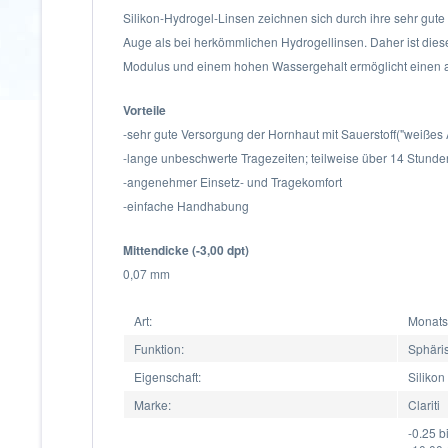
Silikon-Hydrogel-Linsen zeichnen sich durch ihre sehr gute
Auge als bei herkömmlichen Hydrogellinsen. Daher ist diese
Modulus und einem hohen Wassergehalt ermöglicht einen
Vorteile
-sehr gute Versorgung der Hornhaut mit Sauerstoff("weißes
-lange unbeschwerte Tragezeiten; teilweise über 14 Stunde
-angenehmer Einsetz- und Tragekomfort
-einfache Handhabung
Mittendicke (-3,00 dpt)
0,07 mm
Art:
Monats
Funktion:
Sphäri
Eigenschaft:
Silikon
Marke:
Clariti
-0.25 b