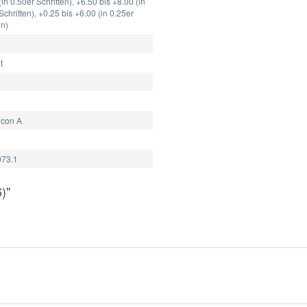
(in 0.50er Schritten), +6.50 bis +8.00 (in
Schritten), +0.25 bis +6.00 (in 0.25er
en)
t
lcon A
73.1
)"