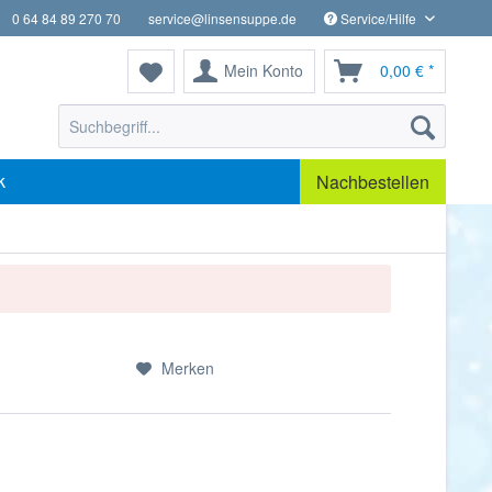
0 64 84 89 270 70
service@linsensuppe.de
Service/Hilfe
Mein Konto
0,00 € *
k
Nachbestellen
Merken