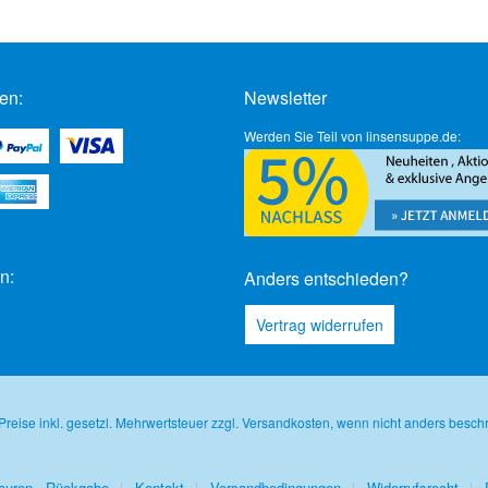
en:
Newsletter
Werden Sie Teil von linsensuppe.de:
n:
Anders entschieden?
Vertrag widerrufen
 Preise inkl. gesetzl. Mehrwertsteuer zzgl.
Versandkosten
, wenn nicht anders besch
ouren - Rückgabe
Kontakt
Versandbedingungen
Widerrufsrecht