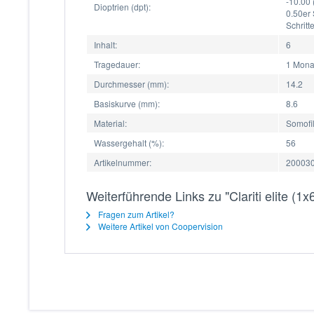
-10.00 
Dioptrien (dpt):
0.50er 
Schritt
Inhalt:
6
Tragedauer:
1 Mona
Durchmesser (mm):
14.2
Basiskurve (mm):
8.6
Material:
Somofi
Wassergehalt (%):
56
Artikelnummer:
200030
Weiterführende Links zu "Clariti elite (1x6
Fragen zum Artikel?
Weitere Artikel von Coopervision