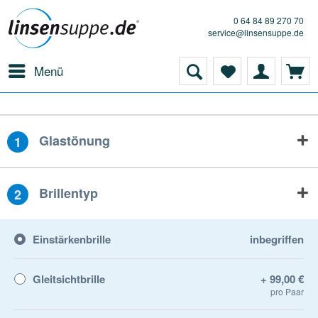
0 64 84 89 270 70
service@linsensuppe.de
Menü
Glastönung
1
Brillentyp
2
Einstärkenbrille
inbegriffen
Gleitsichtbrille
+ 99,00 €
pro Paar