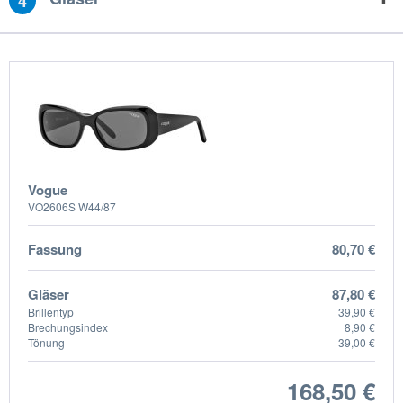
4
Vogue
VO2606S W44/87
Fassung
80,70 €
Gläser
87,80 €
Brillentyp
39,90 €
Brechungsindex
8,90 €
Tönung
39,00 €
168,50 €