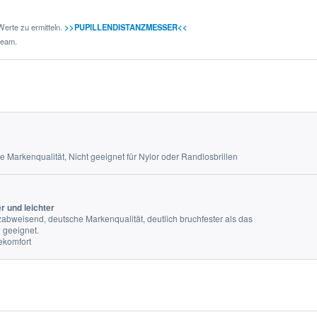
erte zu ermitteln.
>>PUPILLENDISTANZMESSER<<
team.
e Markenqualität, Nicht geeignet für Nylor oder Randlosbrillen
r und leichter
abweisend, deutsche Markenqualität, deutlich bruchfester als das
n geeignet.
gekomfort