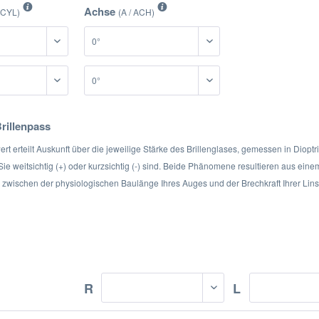
Achse
 CYL)
(A / ACH)
Brillenpass
t erteilt Auskunft über die jeweilige Stärke des Brillenglases, gemessen in Dioptri
 Sie weitsichtig (+) oder kurzsichtig (-) sind. Beide Phänomene resultieren aus eine
s zwischen der physiologischen Baulänge Ihres Auges und der Brechkraft Ihrer Lins
R
L