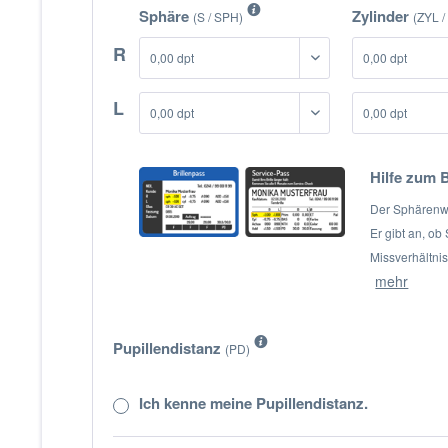
Sphäre
Zylinder
(S / SPH)
(ZYL /
R
L
Hilfe zum 
Der Sphärenwer
Er gibt an, ob
Missverhältni
mehr
Pupillendistanz
(PD)
Ich kenne meine Pupillendistanz.