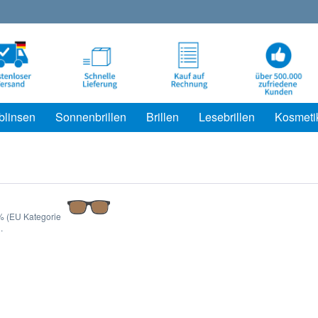
blinsen
Sonnenbrillen
Brillen
Lesebrillen
Kosmeti
 % (EU Kategorie
.