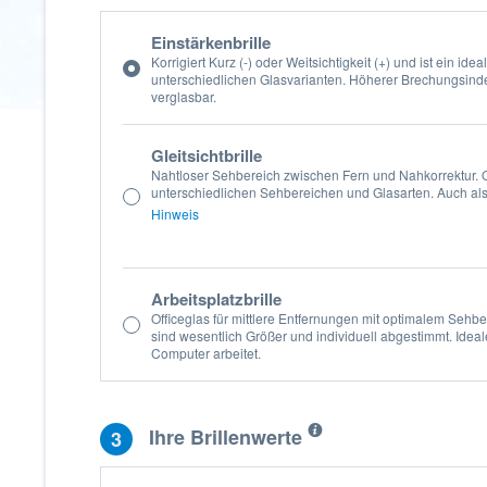
Einstärkenbrille
Korrigiert Kurz (-) oder Weitsichtigkeit (+) und ist ein id
unterschiedlichen Glasvarianten. Höherer Brechungsinde
verglasbar.
Gleitsichtbrille
Nahtloser Sehbereich zwischen Fern und Nahkorrektur. O
unterschiedlichen Sehbereichen und Glasarten. Auch als
Hinweis
Arbeitsplatzbrille
Officeglas für mittlere Entfernungen mit optimalem Sehbe
sind wesentlich Größer und individuell abgestimmt. Ideal
Computer arbeitet.
Ihre Brillenwerte
3