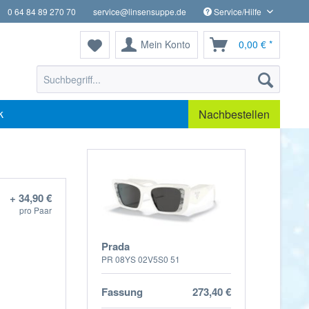
0 64 84 89 270 70
service@linsensuppe.de
Service/Hilfe
Mein Konto
0,00 € *
k
Nachbestellen
+ 34,90 €
pro Paar
Prada
PR 08YS 02V5S0 51
Fassung
273,40 €