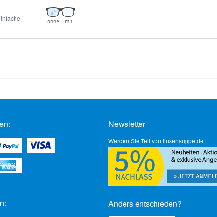
einfache
en:
Newsletter
Werden Sie Teil von linsensuppe.de:
n:
Anders entschieden?