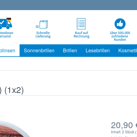
blinsen
Sonnenbrillen
Brillen
Lesebrillen
Kosmeti
 (1x2)
20,90 
Inhalt:
2 Stück (