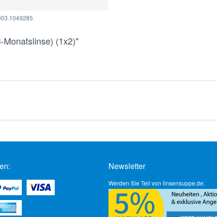
003.1049285
-Monatslinse) (1x2)"
en:
Newsletter
Werden Sie Teil von linsensuppe.de: