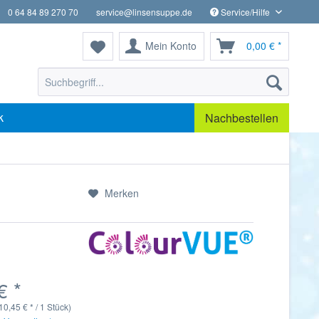
0 64 84 89 270 70
service@linsensuppe.de
Service/Hilfe
Mein Konto
0,00 € *
k
Nachbestellen
Merken
€ *
10,45 € * / 1 Stück)