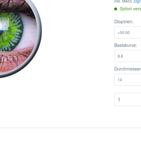
inkl. MwSt.
zzgl
Sofort ver
Dioptrien:
Basiskurve:
Durchmesser