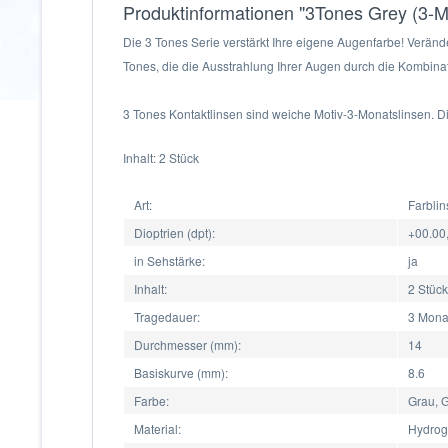
Produktinformationen "3Tones Grey (3-Mo
Die 3 Tones Serie verstärkt Ihre eigene Augenfarbe! Veränd
Tones, die die Ausstrahlung Ihrer Augen durch die Kombinat
3 Tones Kontaktlinsen sind weiche Motiv-3-Monatslinsen. D
Inhalt: 2 Stück
Art:
Farblin
Dioptrien (dpt):
+00.00,
in Sehstärke:
ja
Inhalt:
2 Stück
Tragedauer:
3 Mona
Durchmesser (mm):
14
Basiskurve (mm):
8.6
Farbe:
Grau, 
Material:
Hydrog