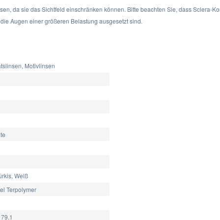
sen, da sie das Sichtfeld einschränken können. Bitte beachten Sie, dass Sclera-K
 die Augen einer größeren Belastung ausgesetzt sind.
slinsen, Motivlinsen
te
ürkis, Weiß
el Terpolymer
79.1