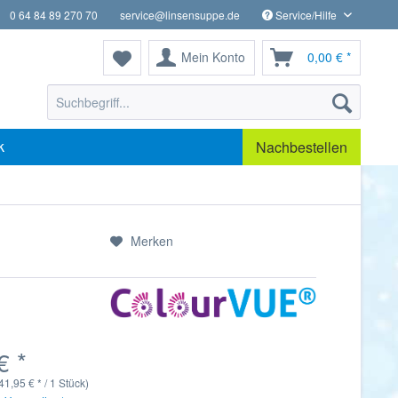
0 64 84 89 270 70
service@linsensuppe.de
Service/Hilfe
Mein Konto
0,00 € *
k
Nachbestellen
Merken
€ *
41,95 € * / 1 Stück)