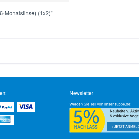
6-Monatslinse) (1x2)"
en:
Newsletter
Werden Sie Teil von linsensuppe.de: