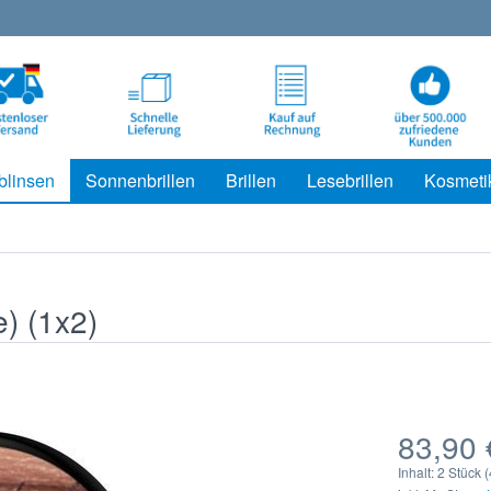
blinsen
Sonnenbrillen
Brillen
Lesebrillen
Kosmeti
) (1x2)
83,90 
Inhalt:
2 Stück (