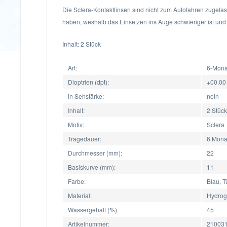
Die Sclera-Kontaktlinsen sind nicht zum Autofahren zugelas
haben, weshalb das Einsetzen ins Auge schwieriger ist und
Inhalt: 2 Stück
Art:
6-Monat
Dioptrien (dpt):
+00.00
in Sehstärke:
nein
Inhalt:
2 Stück
Motiv:
Sclera
Tragedauer:
6 Mona
Durchmesser (mm):
22
Basiskurve (mm):
11
Farbe:
Blau, T
Material:
Hydrog
Wassergehalt (%):
45
Artikelnummer:
210031