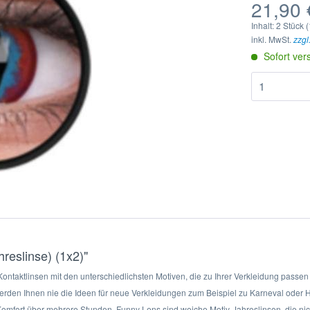
21,90 
Inhalt:
2 Stück (
inkl. MwSt.
zzgl
Sofort ver
reslinse) (1x2)"
ntaktlinsen mit den unterschiedlichsten Motiven, die zu Ihrer Verkleidung passen s
werden Ihnen nie die Ideen für neue Verkleidungen zum Beispiel zu Karneval oder
Komfort über mehrere Stunden. Funny Lens sind weiche Motiv-Jahreslinsen, die nic