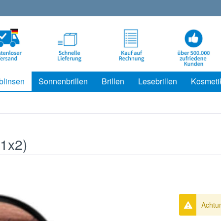
blinsen
Sonnenbrillen
Brillen
Lesebrillen
Kosmeti
(1x2)
Achtun