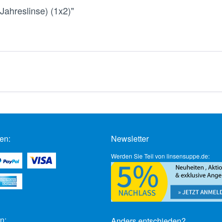
Jahreslinse) (1x2)"
en:
Newsletter
Werden Sie Teil von linsensuppe.de:
n:
Anders entschieden?