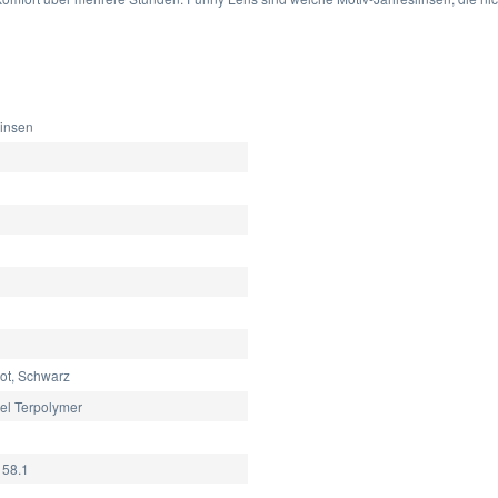
linsen
Rot, Schwarz
el Terpolymer
58.1