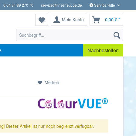
0 64 84 89 270 70
service@linsensuppe.de
Service/Hilfe
Mein Konto
0,00 € *
k
Nachbestellen
Merken
g! Dieser Artikel ist nur noch begrenzt verfügbar.