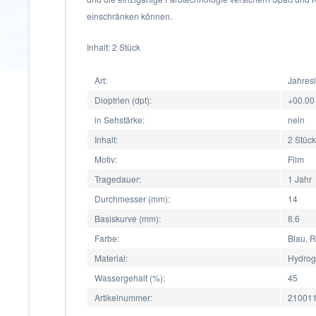
einschränken können.
Inhalt: 2 Stück
Art:
Jahres
Dioptrien (dpt):
+00.00
in Sehstärke:
nein
Inhalt:
2 Stück
Motiv:
Film
Tragedauer:
1 Jahr
Durchmesser (mm):
14
Basiskurve (mm):
8.6
Farbe:
Blau, 
Material:
Hydrog
Wassergehalt (%):
45
Artikelnummer:
210011