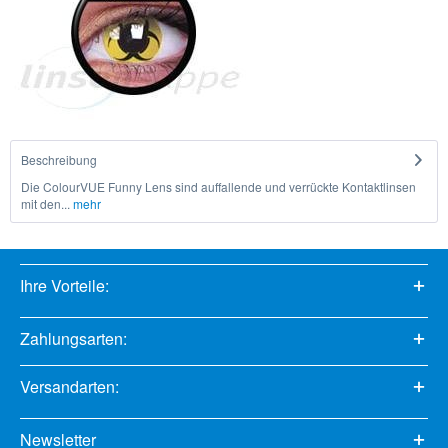
Beschreibung
Die ColourVUE Funny Lens sind auffallende und verrückte Kontaktlinsen
mit den...
mehr
Ihre Vorteile:
Zahlungsarten:
Versandarten:
Newsletter