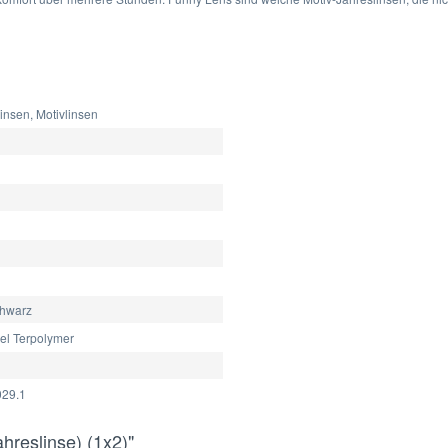
insen, Motivlinsen
chwarz
el Terpolymer
29.1
hreslinse) (1x2)"