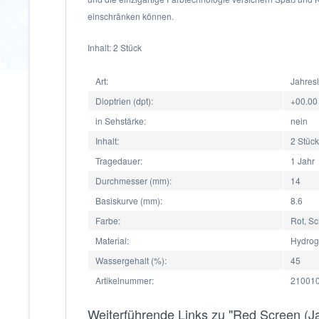
einschränken können.
Inhalt: 2 Stück
Art:
Jahresl
Dioptrien (dpt):
+00.00
in Sehstärke:
nein
Inhalt:
2 Stück
Tragedauer:
1 Jahr
Durchmesser (mm):
14
Basiskurve (mm):
8.6
Farbe:
Rot, S
Material:
Hydrog
Wassergehalt (%):
45
Artikelnummer:
210010
Weiterführende Links zu "Red Screen (Ja