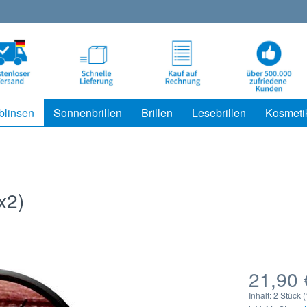
blinsen
Sonnenbrillen
Brillen
Lesebrillen
Kosmeti
x2)
21,90 
Inhalt:
2 Stück (