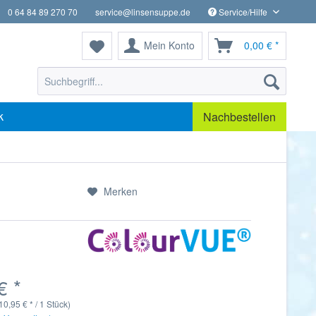
0 64 84 89 270 70
service@linsensuppe.de
Service/Hilfe
Mein Konto
0,00 € *
k
Nachbestellen
Merken
€ *
10,95 € * / 1 Stück)