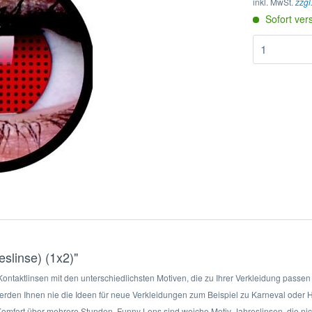
inkl. MwSt.
zzgl
Sofort ver
slinse) (1x2)"
ntaktlinsen mit den unterschiedlichsten Motiven, die zu Ihrer Verkleidung passen s
werden Ihnen nie die Ideen für neue Verkleidungen zum Beispiel zu Karneval oder
Komfort über mehrere Stunden. Funny Lens sind weiche Motiv-Jahreslinsen, die nic