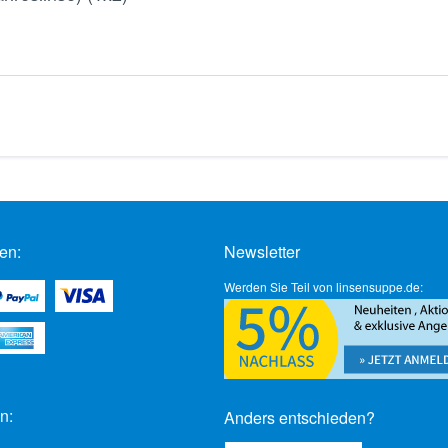
en:
Newsletter
Werden Sie Teil von linsensuppe.de:
n:
Anders entschieden?