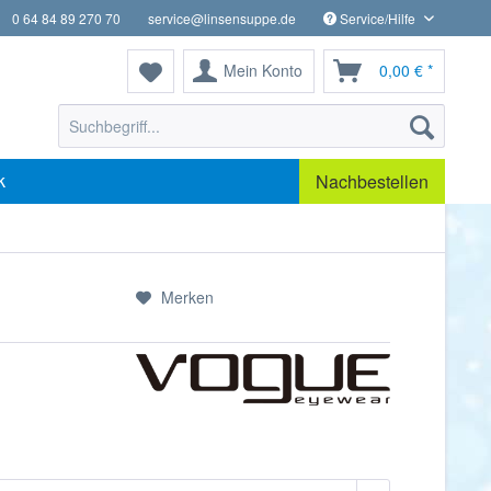
0 64 84 89 270 70
service@linsensuppe.de
Service/Hilfe
Mein Konto
0,00 € *
k
Nachbestellen
Merken