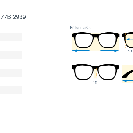
477B 2989
Brillenmaße:
50
18