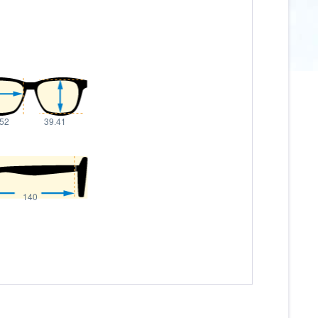
.52
39.41
140