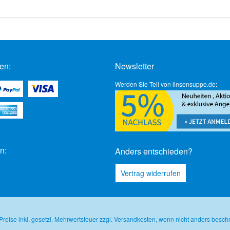
en:
Newsletter
Werden Sie Teil von linsensuppe.de:
n:
Anders entschieden?
Vertrag widerrufen
 Preise inkl. gesetzl. Mehrwertsteuer zzgl.
Versandkosten
, wenn nicht anders besch