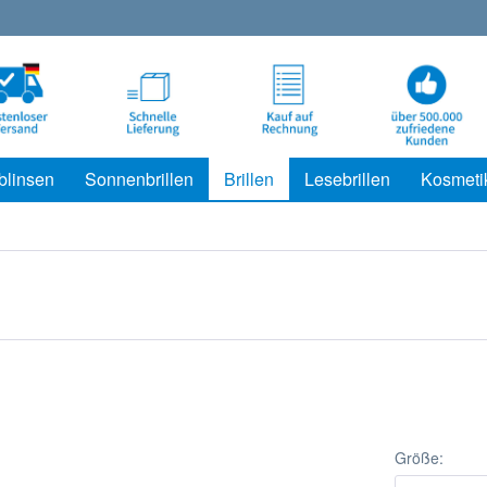
blinsen
Sonnenbrillen
Brillen
Lesebrillen
Kosmeti
Größe: