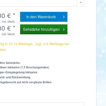
80 € *
In den
Warenkorb
inkl. MwSt.
80 € *
Sehstärke hinzufügen
inkl. MwSt.
tig in 10-12 Werktage , zzgl. 3-5 Werktage bei
ation
Ihre Sehstärke:
läser inklusive (1.5 Brechungsindex)
per-Entspiegelung inklusive
sand- und Rücksendung
kgaberecht auf nicht verglaste Brillen