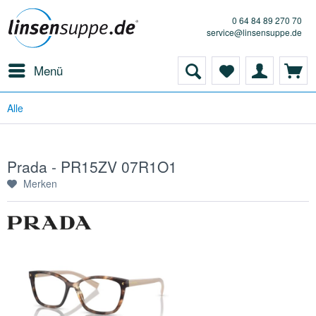
0 64 84 89 270 70
service@linsensuppe.de
Menü
Alle
Prada - PR15ZV 07R1O1
Merken