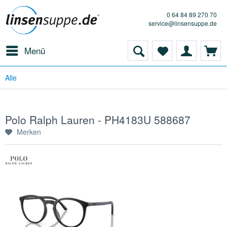
0 64 84 89 270 70
service@linsensuppe.de
Menü
Alle
Polo Ralph Lauren - PH4183U 588687
Merken