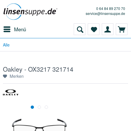
0 64 84 89 270 70
service@linsensuppe.de
Menü
Alle
Oakley - OX3217 321714
Merken