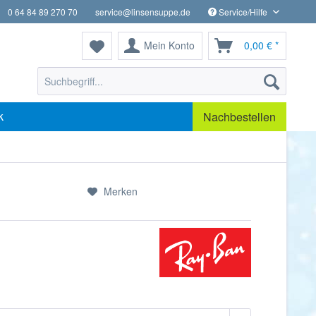
0 64 84 89 270 70
service@linsensuppe.de
Service/Hilfe
Mein Konto
0,00 € *
k
Nachbestellen
Merken