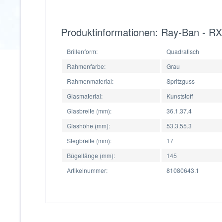
Produktinformationen: Ray-Ban - R
Brillenform:
Quadratisch
Rahmenfarbe:
Grau
Rahmenmaterial:
Spritzguss
Glasmaterial:
Kunststoff
Glasbreite (mm):
36.1.37.4
Glashöhe (mm):
53.3.55.3
Stegbreite (mm):
17
Bügellänge (mm):
145
Artikelnummer:
81080643.1