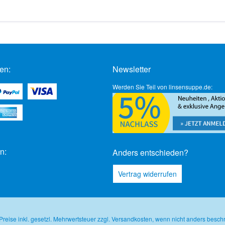
en:
Newsletter
Werden Sie Teil von linsensuppe.de:
n:
Anders entschieden?
Vertrag widerrufen
 Preise inkl. gesetzl. Mehrwertsteuer zzgl.
Versandkosten
, wenn nicht anders besch