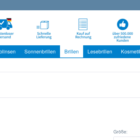
blinsen
Sonnenbrillen
Brillen
Lesebrillen
Kosmeti
Größe: