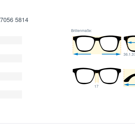
X7056 5814
Brillenmaße:
36.1.3
17