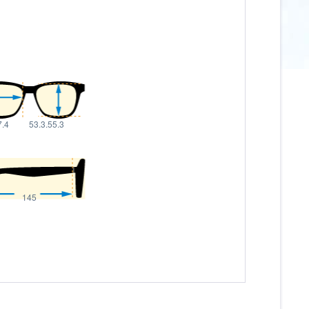
7.4
53.3.55.3
145