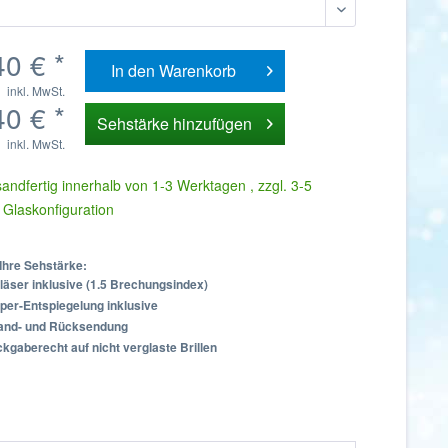
40 € *
In den
Warenkorb
inkl. MwSt.
40 € *
Sehstärke hinzufügen
inkl. MwSt.
andfertig innerhalb von 1-3 Werktagen , zzgl. 3-5
 Glaskonfiguration
Ihre Sehstärke:
läser inklusive (1.5 Brechungsindex)
per-Entspiegelung inklusive
sand- und Rücksendung
kgaberecht auf nicht verglaste Brillen