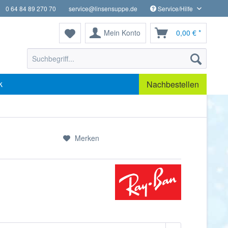
0 64 84 89 270 70
service@linsensuppe.de
Service/Hilfe
Mein Konto
0,00 € *
k
Nachbestellen
Merken