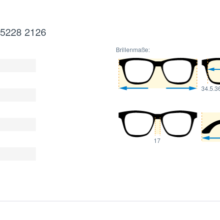
X5228 2126
Brillenmaße:
34.5.3
17