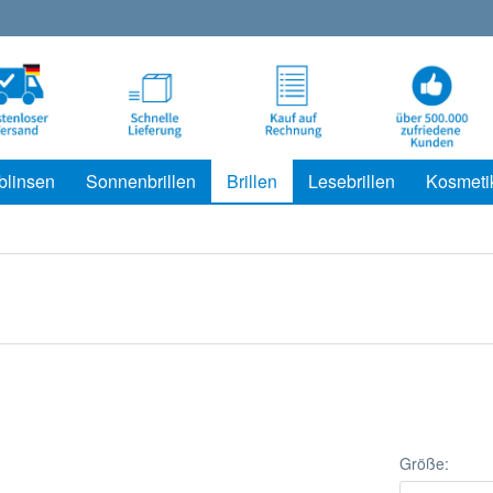
blinsen
Sonnenbrillen
Brillen
Lesebrillen
Kosmeti
Größe: