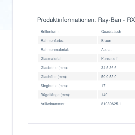
Produktinformationen: Ray-Ban - R
Brillenform:
Quadratisch
Rahmenfarbe:
Braun
Rahmenmaterial:
Acetat
Glasmaterial:
Kunststoff
Glasbreite (mm):
34.5.36.6
Glashöhe (mm):
50.0.53.0
Stegbreite (mm):
17
Bügellänge (mm):
140
Artikelnummer:
81080625.1