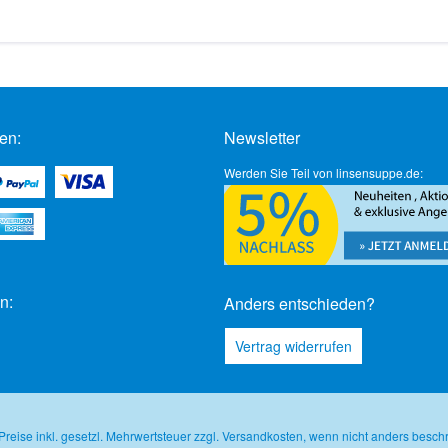
en:
Newsletter
Werden Sie Teil von linsensuppe.de:
n:
Anders entschieden?
Vertrag widerrufen
 Preise inkl. gesetzl. Mehrwertsteuer zzgl.
Versandkosten
, wenn nicht anders besch