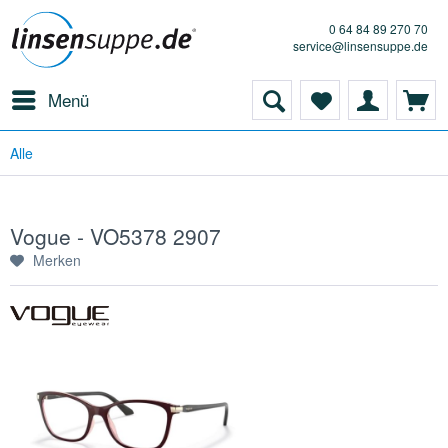
0 64 84 89 270 70
service@linsensuppe.de
Menü
Alle
Vogue - VO5378 2907
Merken