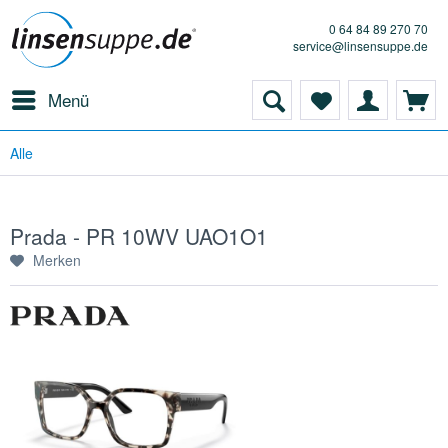
0 64 84 89 270 70
service@linsensuppe.de
Menü
Alle
Prada - PR 10WV UAO1O1
Merken