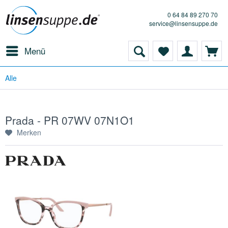
0 64 84 89 270 70
service@linsensuppe.de
Menü
Alle
Prada - PR 07WV 07N1O1
Merken