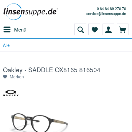
0 64 84 89 270 70
service@linsensuppe.de
Menü
Alle
Oakley - SADDLE OX8165 816504
Merken