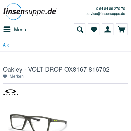
0 64 84 89 270 70
service@linsensuppe.de
Menü
Alle
Oakley - VOLT DROP OX8167 816702
Merken