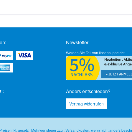
en:
Newsletter
Werden Sie Teil von linsensuppe.de:
n:
Anders entschieden?
Vertrag widerrufen
 Preise inkl. gesetzl. Mehrwertsteuer zzgl.
Versandkosten
, wenn nicht anders besch