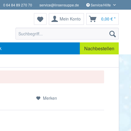
0 64 84 89 270 70
service@linsensuppe.de
Service/Hilfe
Mein Konto
0,00 € *
k
Nachbestellen
Merken