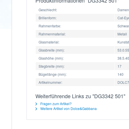
Produktinformationen "DG3342 501"
Geschlecht:
Damen
Brillenform:
Cat-Ey
Rahmenfarbe:
Schwa
Rahmenmaterial:
Metall
Glasmaterial:
Kunstst
Glasbreite (mm):
53.0.55
Glashöhe (mm):
38.5.40
Stegbreite (mm):
17
Bügellänge (mm):
140
Artikelnummer:
DOLC7
Weiterführende Links zu "DG3342 501"
Fragen zum Artikel?
Weitere Artikel von Dolce&Gabbana