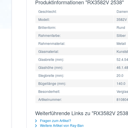
Produktinformationen "RX3582V 2538"
Geschlecht:
Damen,
Modell:
3582V
Brillenform:
Rund
Rahmenfarbe:
Silber
Rahmenmaterial:
Metall
Glasmaterial:
Kunstst
Glasbreite (mm):
52.4.54
Glashöhe (mm):
46.1.48
Stegbreite (mm):
20.0
Bügellänge (mm):
140.0
Besonderheit:
Vergla
Artikelnummer:
810804
Weiterführende Links zu "RX3582V 2538
Fragen zum Artikel?
Weitere Artikel von Ray-Ban