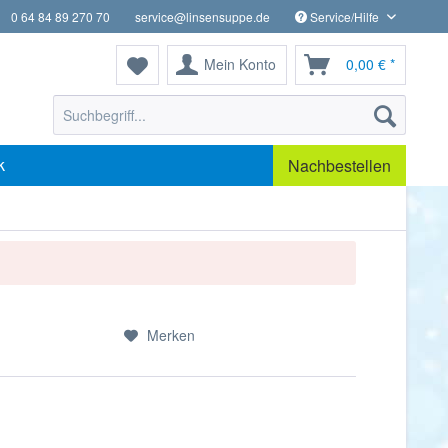
0 64 84 89 270 70
service@linsensuppe.de
Service/Hilfe
Mein Konto
0,00 € *
k
Nachbestellen
Merken