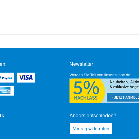
en:
Newsletter
Werden Sie Teil von linsensuppe.de:
n:
Anders entschieden?
Vertrag widerrufen