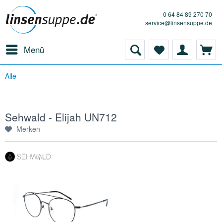
0 64 84 89 270 70
service@linsensuppe.de
Menü
Alle
Sehwald - Elijah UN712
Merken