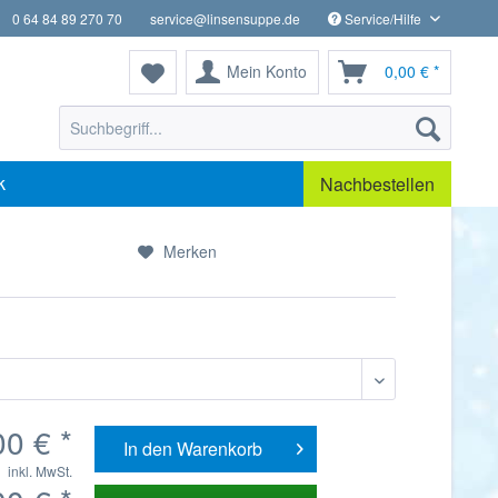
0 64 84 89 270 70
service@linsensuppe.de
Service/Hilfe
Mein Konto
0,00 € *
k
Nachbestellen
Merken
00 € *
In den
Warenkorb
inkl. MwSt.