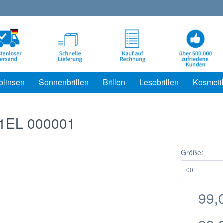
blinsen
Sonnenbrillen
Brillen
Lesebrillen
Kosmeti
01EL 000001
Größe:
99,