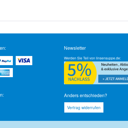
en:
Newsletter
Werden Sie Teil von linsensuppe.de:
n:
Anders entschieden?
Vertrag widerrufen